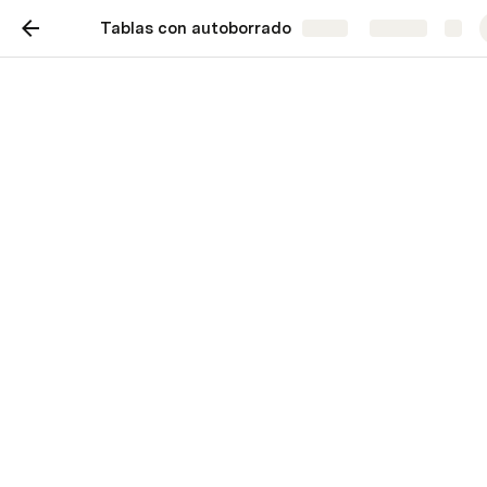
Tablas con autoborrado
Share
Explore
Tutorial
Automatizaciones de borrado automático
de datos para las tablas de Coda, un
breve #CodaTutorial.
Pablo Felip
Motivación