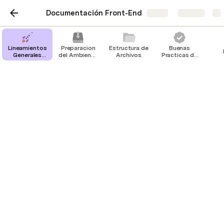
Documentación Front-End
Share
Explore
Lineamientos
Preparacion
Estructura de
Buenas
Generales
del Ambiente
Archivos
Practicas de
Front-end
de Desarollo
desarrollo
POST - USUARIOS
CREAR - USUARIOS
ACTUALIZAR - USUARIOS