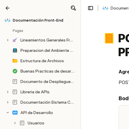
Document
Share
Explore
Documentación Front-End
Pages
P
Lineamientos Generales Front-end
P
Preparacion del Ambiente de Desarollo
Estructura de Archivos
Buenas Practicas de desarrollo
Agre
Documento de Despliegue de Proyecto a un Servidor
POS
Libreria de APIs
Bod
Documentación Sistema Centralizado JUNAEB
API de Desarrollo
Usuarios