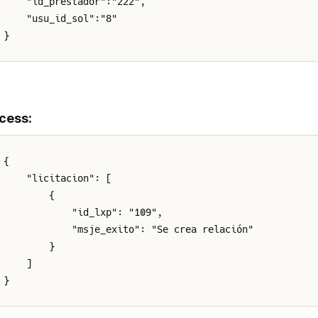
    "id_prestador":"222",
    "usu_id_sol":"8"
}
cess:
{
    "licitacion": [
        {
            "id_lxp": "109",
            "msje_exito": "Se crea relación"
        }
    ]
}