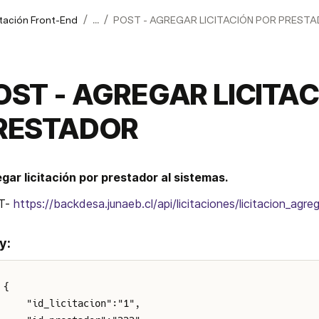
/
/
ación Front-End
...
POST - AGREGAR LICITACIÓN POR PREST
OST - AGREGAR LICITA
RESTADOR
gar licitación por prestador al sistemas.
T- 
https://backdesa.junaeb.cl/api/licitaciones/licitacion_agr
y:
{
    "id_licitacion":"1",