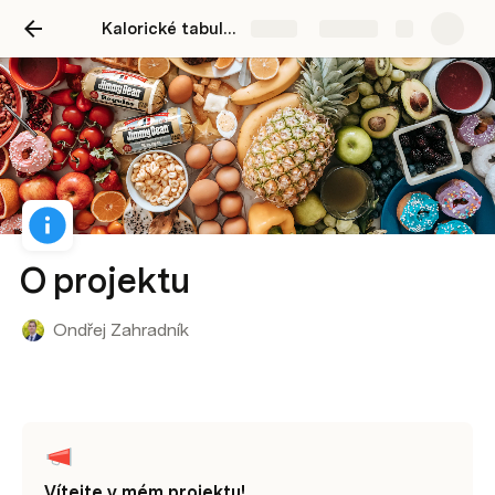
Kalorické tabulky
Share
Explore
O projektu
Ondřej Zahradník
Vítejte v mém projektu!