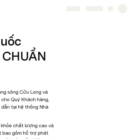
Share
Explore
huốc
ÊU CHUẨN
ằng sông Cửu Long và 
i cho Quý Khách hàng, 
 dẫn tại hệ thống Nhà 
khỏe chất lượng cao và 
t bao gồm hỗ trợ phát 