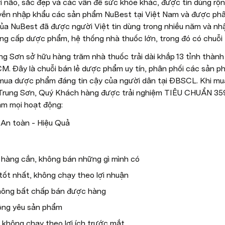
í não, sắc đẹp và các vấn đề sức khỏe khác, được tin dùng rộng 
ền nhập khẩu các sản phẩm NuBest tại Việt Nam và được phân 
a NuBest đã được người Việt tin dùng trong nhiều năm và nh
ung cấp dược phẩm, hệ thống nhà thuốc lớn, trong đó có chuỗi
g Sơn sở hữu hàng trăm nhà thuốc trải dài khắp 13 tỉnh thành
. Đây là chuỗi bán lẻ dược phẩm uy tín, phân phối các sản p
ỉ mua dược phẩm đáng tin cậy của người dân tại ĐBSCL. Khi m
Trung Sơn, Quý Khách hàng được trải nghiệm TIÊU CHUẨN 359 
âm mọi hoạt động:
 An toàn - Hiệu Quả
hàng cần, không bán những gì mình có
ốt nhất, không chạy theo lợi nhuận
hông bất chấp bán được hàng
ông yêu sản phẩm
 không chạy theo lợi ích trước mắt