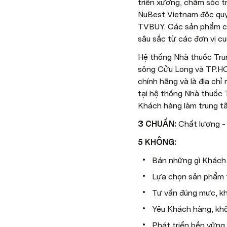
triển xương, chăm sóc tr
NuBest Vietnam độc quy
TVBUY. Các sản phẩm củ
sâu sắc từ các đơn vị c
Hệ thống Nhà thuốc Trun
sông Cửu Long và TP.HCM
chính hãng và là địa ch
tại hệ thống Nhà thuốc 
Khách hàng làm trung t
3 CHUẨN:
 Chất lượng -
5 KHÔNG:
Bán những gì Khách 
Lựa chọn sản phẩm t
Tư vấn đúng mực, k
Yêu Khách hàng, kh
Phát triển bền vững,