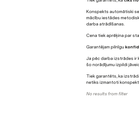
Tiek garantēts, ka 
tiks n
Konspekts automātiski sev
mācību iestādes metodiska
darba atrādīšanas.
Cena tiek aprēķina par sta
Garantējam pilnīgu 
konfid
Ja pēc darba izstrādes ir k
šo norādījumu izpildi jāve
Tiek garantēts, ka izstrā
netiks izmantoti konspekti
No results from filter