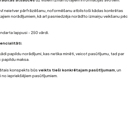
orādītas atsauces
 uz visiem izmantotajiem informācijas avotiem.
ī neietver pārfrāzēšanu, noformēšanu atbilstoši kādas konkrētas 
jiem norādījumiem, kā arī pasniedzēja norādīto izmaiņu veikšanu pēc 
ndarta lappusi - 250 vārdi.
encialitāti
.
ādi papildu norādījumi, kas netika minēti, veicot pasūtījumu, tad par 
ic papildu maksa.
dātais konspekts būs 
veikts tieši konkrētajam pasūtījumam
, un 
 no iepriekšējiem pasūtījumiem.