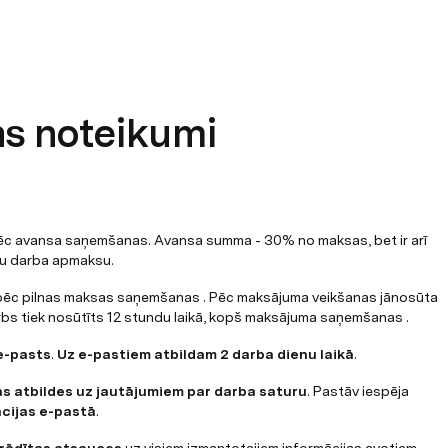
s noteikumi
ēc avansa saņemšanas. Avansa summa - 30% no maksas, bet ir arī 
lnu darba apmaksu.
pēc pilnas maksas saņemšanas . Pēc maksājuma veikšanas jānosūta 
s tiek nosūtīts 12 stundu laikā, kopš maksājuma saņemšanas .
e-pasts
. 
Uz e-pastiem atbildam 2 darba dienu laikā
.
s atbildes uz jautājumiem par darba saturu
. Pastāv iespēja 
cijas e-pastā
.