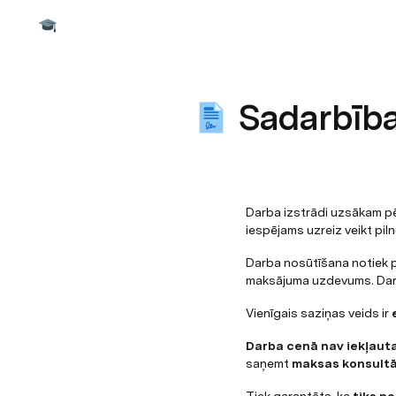
Sadarbība
Darba izstrādi uzsākam p
iespējams uzreiz veikt pi
Darba nosūtīšana notiek 
maksājuma uzdevums. Darb
Vienīgais saziņas veids ir 
Darba cenā nav iekļauta
saņemt 
maksas konsultā