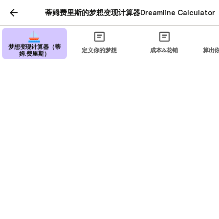
蒂姆费里斯的梦想变现计算器Dreamline Calculator
梦想变现计算器（蒂
定义你的梦想
成本&花销
算出
姆.费里斯）
每月花销
✅ 列出你的每月花销，为了稳妥，我们会
×1.3倍的系数（你列出的花销+30%的富余
作为保险或者储蓄） 
算出你的目标月收入
Rent/Mortgage
$4,800
Property Taxes
$0