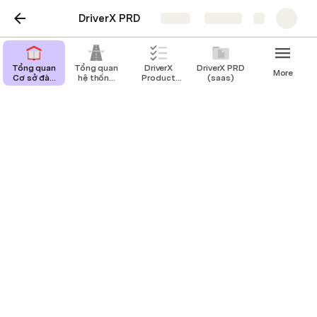
DriverX PRD
Share
Explore
Tổng quan
Tổng quan
DriverX
DriverX PRD
More
Cơ sở đào
hệ thống
Product
(saas)
tạo
DAT
Requirement
Tổng quan hệ thống DAT
Ngữ cảnh
Quy định
Bộ GTVT đã ra Thông tư 04/2022/TT-BGTVT 
ngày 22 tháng 4 năm 2022, quy định áp dụng bắt 
buộc tất cả các Cơ sở đào tạo phải đầu tư và 