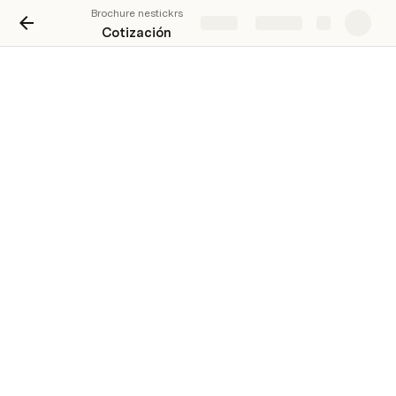
Brochure nestickrs
Share
Explore
Cotización
Nestickrs es el lugar donde los personajes cobran 
vida. Somos un Estudio Creativo especializado en 
Animación 2D. 