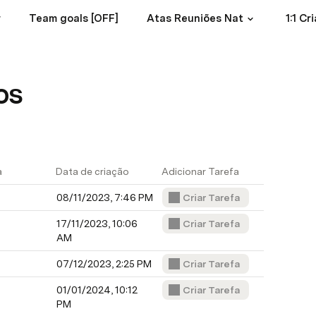
r
Team goals [OFF]
Atas Reuniões Nat
1:1 Cr
os
a
Data de criação
Adicionar Tarefa
08/11/2023, 7:46 PM
Criar Tarefa
17/11/2023, 10:06 
Criar Tarefa
AM
07/12/2023, 2:25 PM
Criar Tarefa
01/01/2024, 10:12 
Criar Tarefa
PM