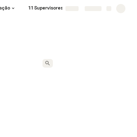
iação
1:1 Supervisores
Livros
More
Share
Explore