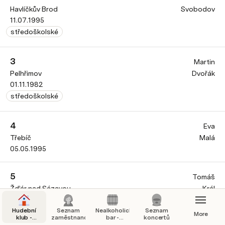
Havlíčkův Brod
Svobodov
11.07.1995
středoškolské
3
Martin
Pelhřimov
Dvořák
01.11.1982
středoškolské
4
Eva
Třebíč
Malá
05.05.1995
5
Tomáš
Žďár nad Sázavou
Král
19.09.1988
Hudební
Seznam
Nealkoholický
Seznam
More
klub -
zaměstnanců
bar -
koncertů
RAMPA
evidence