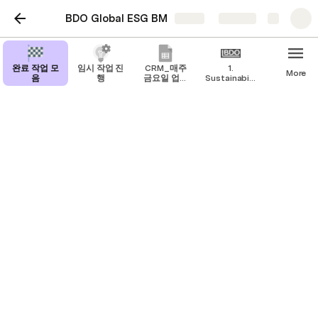
BDO Global ESG BM
Share
Explore
완료 작업 모
임시 작업 진
CRM_매주
1.
More
음
행
금요일 업데
Sustainability
이트
BM
ESG Co-working
Last edited 819 days ago by Minsoo Kim.
IT
TCFD
Research
GHG Protocol
업체별 서비스 및 단가는 세부페이지 참조 