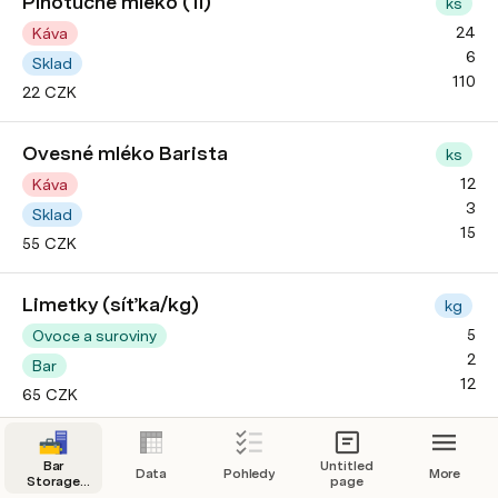
Plnotučné mléko (1l)
ks
24
Káva
6
Sklad
110
22 CZK
Ovesné mléko Barista
ks
12
Káva
3
Sklad
15
55 CZK
Limetky (síťka/kg)
kg
5
Ovoce a suroviny
2
Bar
12
65 CZK
Čerstvá máta
svazek
Bar
Untitled
Data
Pohledy
More
Storage
page
0
Ovoce a suroviny
Manager