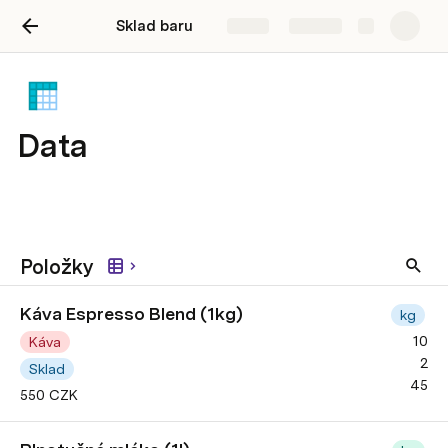
Sklad baru
Share
Explore
Data
Položky
Káva Espresso Blend (1kg)
kg
10
Káva
2
Sklad
45
550 CZK