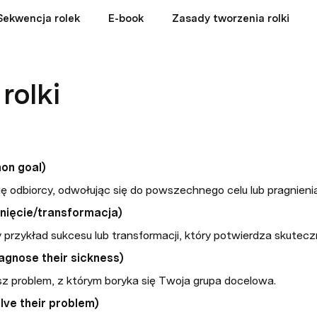
Sekwencja rolek
E-book
Zasady tworzenia rolki
rolki
on goal)
ę odbiorcy, odwołując się do powszechnego celu lub pragnienia
gnięcie/transformacja)
 przykład sukcesu lub transformacji, który potwierdza skutec
agnose their sickness)
pisz problem, z którym boryka się Twoja grupa docelowa.
lve their problem)