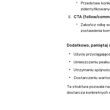
Przedstaw konkr
zidentyfikowany
CTA (follow/comm
Zakończ rolkę w
zostawienia kom
Dodatkowo, pamiętaj 
Użyciu przyciągają
Umieszczeniu peaku
Utrzymaniu spójnośc
Dostarczeniu wartoś
Ta struktura pozwala na 
dostarcza konkretnych r