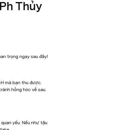
 Ph Thủy
an trọng ngay sau đây!
pH mà bạn thu được. 
ránh hỏng hóc về sau. 
ì quan yếu. Nếu như tậu 
fake.