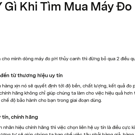
 Gì Khi Tìm Mua Máy Đo
cho mình dòng máy đo pH thủy canh thì đừng bỏ qua 2 điều qu
đến từ thương hiệu uy tín
hàng xịn nó sẽ quyết định tới độ bền, chất lượng, kết quả đo 
hính hãng không chỉ giúp chúng ta làm cho việc hiệu quả hơn t
chế độ bảo hành cho bạn trong giai đoạn dùng.
 tín, chính hãng
nhãn hiệu chính hãng thì việc chọn liên hệ uy tín là điều cực k
ơng tự sẽ giúp chúng ta hạn chế việc tậu phải hàng giả, hàng 