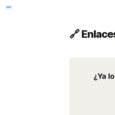
🔗 Enlace
¿Ya l