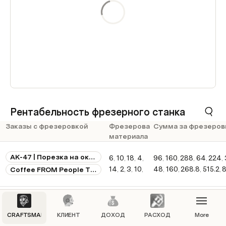
Рентабельность фрезерного станка
Заказы с фрезеровкой
Фрезерование
Сумма за фрезеров
материала
AK-47 | Порезка на окно авто
6
10
18
4
96
160
288
64
224
14
2
3
10
48
160
268.8
515.2
Coffee FROM People TO People
24
46
5
336
80
224
800
80
Neon Warshawa
30
5
20
224
112
128
160
96
Folia Flowers Neon Warshawa
50
50
20
96
128
560
256
224
Neon Lever Coffee
7
8
10
6
224
560
Show 28 m
CRAFTSMAN
КЛИЕНТ
ДОХОД
РАСХОД
More
Фрезировка
20
6
8
35