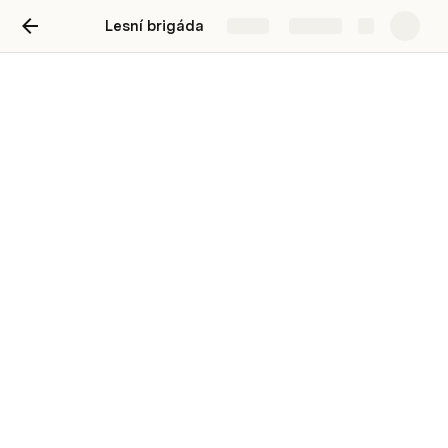
Lesní brigáda
Share
Explore
Lesní brigáda
Brigádníci
Jméno
Příjmení
Třída
Zájmena
Plnoletý?
on
Petr
Omáčka
2.B
on
Alex
Králová
2.B