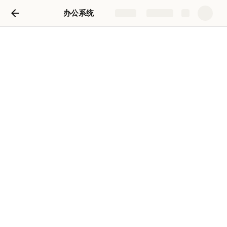
办公系统
Share
Explore
办公系统
事实上
Lisy Chi
LC
2020-03-05
1、