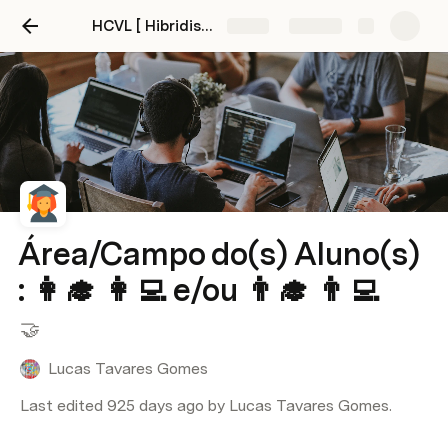
HCVL [ Hibridismo dos Cursos Virtuais Livres ] Workspace da Versão < Paga > da Escola
Share
Explore
Área/Campo do(s) Aluno(s)
: 👩‍🎓 👩‍💻 e/ou 👨‍🎓 👨‍💻
🤝
Lucas Tavares Gomes
Last edited 925 days ago by Lucas Tavares Gomes.