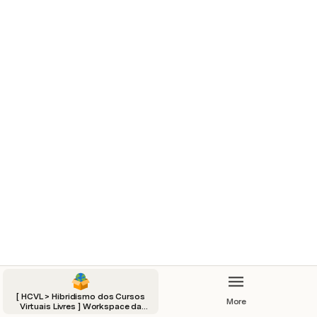
[ HCVL > Hibridismo dos Cursos
More
Virtuais Livres ] Workspace da
Versão < Gratuita / Filantrópica >