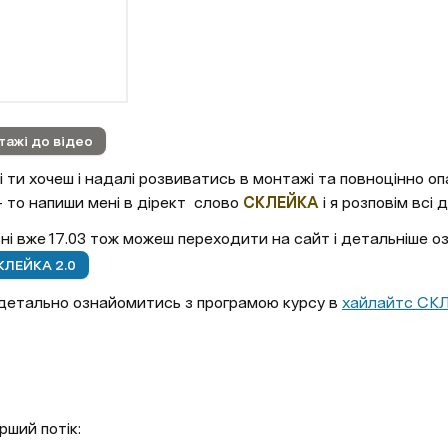
тажі до відео
 ти хочеш і надалі розвиватись в монтажі та повноцінно опа
то напиши мені в дірект  слово 
СКЛЕЙКА
 і я розповім всі 
вні вже 17.03 тож можеш переходити на сайт і детальніше о
КЛЕЙКА 2.0
детально ознайомитись з програмою курсу в 
хайлайтс СКЛ
ерший потік: