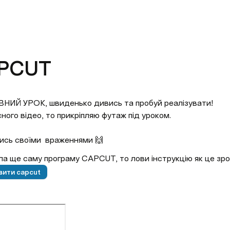
PCUT
Й УРОК, швиденько дивись та пробуй реалізувати! 

ного відео, то прикріпляю футаж під уроком.

лись своїми  враженнями 🙌
ла ще саму програму CAPCUT, то лови інструкцію як це зро
вити capcut