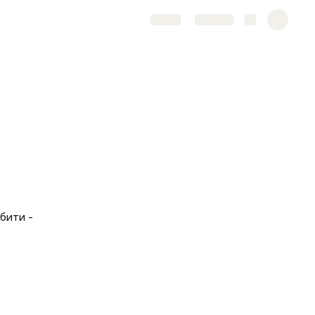
Share
Explore
бити - 