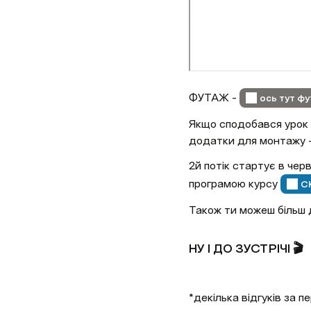
ФУТАЖ - 
ось тут фу
Якщо сподобався урок і
додатки для монтажу - 
2й потік стартує в чер
програмою курсу 
С
Також ти можеш більш 
НУ І ДО ЗУСТРІЧІ 🎬
*декілька відгуків за п