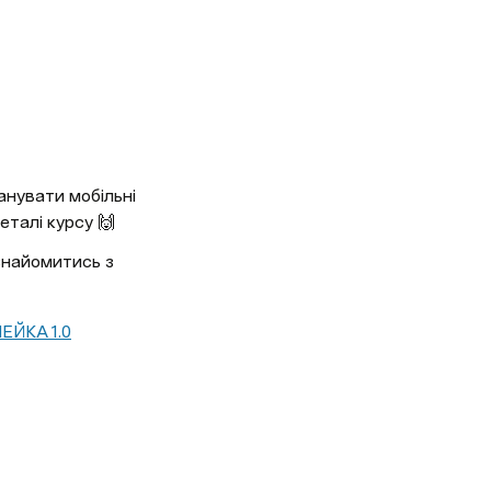
нувати мобільні 
деталі курсу 🙌
знайомитись з 
ЕЙКА 1.0