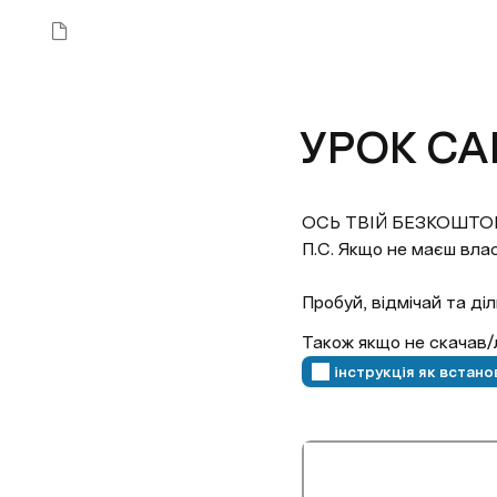
УРОК CA
ОСЬ ТВІЙ БЕЗКОШТОВНИ
П.С. Якщо не маєш влас
Пробуй, відмічай та ді
Також якщо не скачав/
інструкція як встано