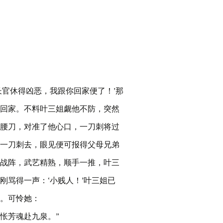
长官休得凶恶，我跟你回家便了！’那
回家。不料叶三姐觑他不防，突然
腰刀，对准了他心口，一刀刺将过
一刀刺去，眼见便可报得父母兄弟
战阵，武艺精熟，顺手一推，叶三
刚骂得一声：‘小贱人！’叶三姐已
。可怜她：
怅芳魂赴九泉。”