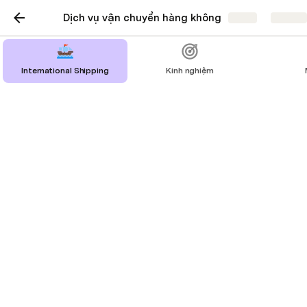
Dịch vụ vận chuyển hàng không
Share
Explore
International Shipping
Kinh nghiệm
TẠI SAO SỬ DỤNG
PALLET CHO CÁC LÔ
HÀNG CONTAINER?
Pallet là gì?
Pallet là một cấu trúc cơ bản để tải sản phẩm hoặc 
hàng hóa để vận chuyển. Các mặt hàng riêng lẻ 
được xếp chồng lên nhau trên một pallet, một bệ 
thường được làm bằng gỗ nhất, để tạo ra cái gọi là 
tải trọng đơn vị. Pallet cung cấp đáy ổn định và chịu 
lực cho mỗi đơn vị, sau đó có thể dễ dàng di 