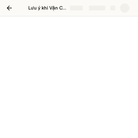
Lưu ý khi Vận Chuyển Khi Mua Hàng Online
Share
Explore
Lưu ý khi Vận Chuyển Khi
Mua Hàng Online: Đảm Bảo
Giao Nhận An Toàn và Hiệu
Quả
Lưu ý khi Vận Chuyển Khi Mua Hàng Online: 
Đảm Bảo Giao Nhận An Toàn và Hiệu Quả