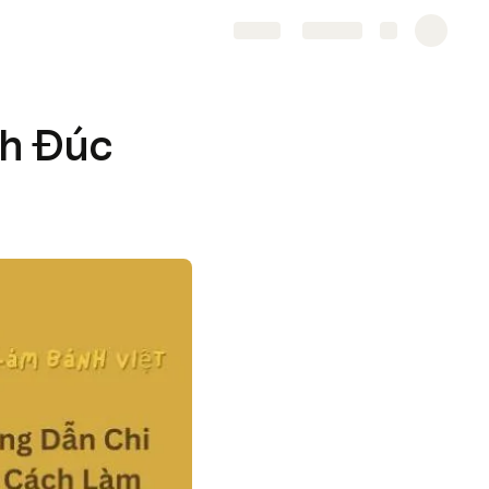
Share
Explore
nh Đúc