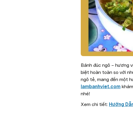
Bánh đúc ngô – hương vị
biệt hoàn toàn so với nh
ngô tẻ, mang đến một hươ
lambanhviet.com
 khám
nhé!
Xem chi tiết: 
Hướng Dẫn