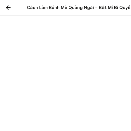
Cách Làm Bánh Mè Quảng Ngãi – Bật Mí Bí Quy
Cách Làm Bánh Mè
Quảng Ngãi – Bật Mí Bí
Quyết Thành Công Đơn
Giản