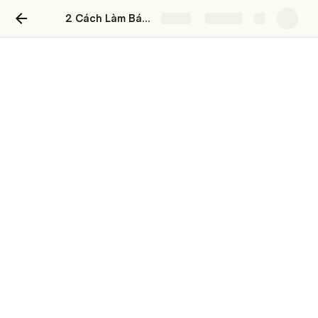
2 Cách Làm Bánh Mochi Chấm Kem Sữa – Bí Quyết Thành Công Tại Nhà
Share
Explore
2 Cách Làm Bánh Mochi
Chấm Kem Sữa – Bí Quyết
Thành Công Tại Nhà
Mochi, biểu tượng của ẩm thực Nhật Bản, không chỉ giữ 
được phong cách truyền thống mà còn linh hoạt trong 