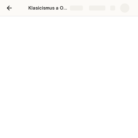
Klasicismus a Osvícenství
Share
Explore
Literatura vysokého stylu
Pro bohaté a vzdělané
Vznešená slovní zásoba
Óda, epos, tragédie, …
Hlavní hrdinové – panovníci, bohové, vládci, ...