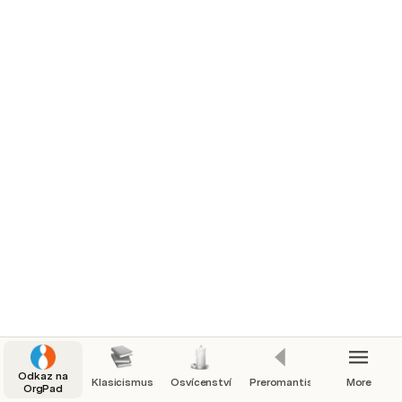
Odkaz na
Klasicismus
Osvícenství
Preromantismus
More
OrgPad