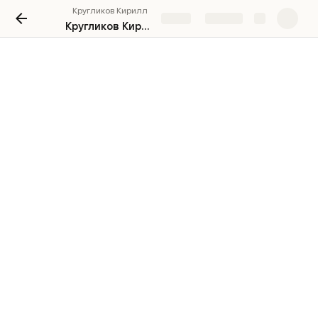
Кругликов Кирилл
Share
Explore
Кругликов Кирилл
Меня зовут Кругликов Кирилл, 
я журналист и коммерческий 
редактор. Пишу репортажи о 
Вологодской области. Помогаю 
бизнесу делать полезный 
контент.
📓 Пишу новости и репортажи для:
Такие дела
Радио.Свобода
Движение за честные выборы "Голос"