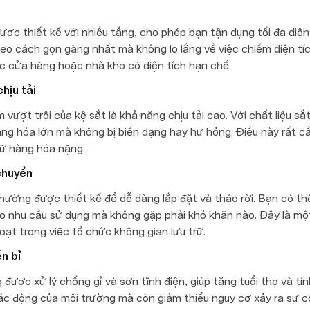
c thiết kế với nhiều tầng, cho phép bạn tận dụng tối đa diện 
o cách gọn gàng nhất mà không lo lắng về việc chiếm diện tích
ác cửa hàng hoặc nhà kho có diện tích hạn chế.
hịu tải
vượt trội của kệ sắt là khả năng chịu tải cao. Với chất liệu sắ
ng hóa lớn mà không bị biến dạng hay hư hỏng. Điều này rất cầ
rữ hàng hóa nặng.
chuyển
ng được thiết kế để dễ dàng lắp đặt và tháo rời. Bạn có thể t
ào nhu cầu sử dụng mà không gặp phải khó khăn nào. Đây là một
ạt trong việc tổ chức không gian lưu trữ.
n bỉ
ược xử lý chống gỉ và sơn tĩnh điện, giúp tăng tuổi thọ và tính
tác động của môi trường mà còn giảm thiểu nguy cơ xảy ra sự cố