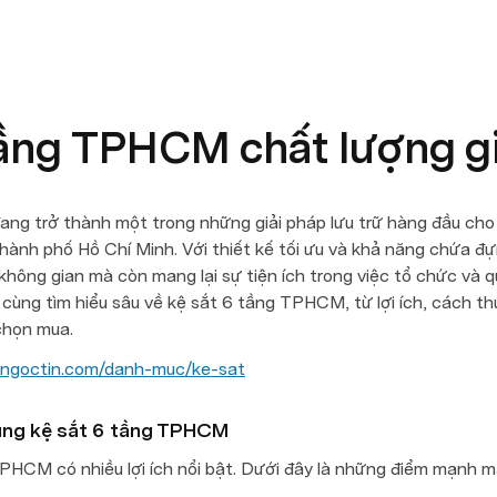
tầng TPHCM chất lượng gi
g trở thành một trong những giải pháp lưu trữ hàng đầu cho c
hành phố Hồ Chí Minh. Với thiết kế tối ưu và khả năng chứa đự
 không gian mà còn mang lại sự tiện ích trong việc tổ chức và q
ẽ cùng tìm hiểu sâu về kệ sắt 6 tầng TPHCM, từ lợi ích, cách t
chọn mua.
atngoctin.com/danh-muc/ke-sat
dụng kệ sắt 6 tầng TPHCM
PHCM có nhiều lợi ích nổi bật. Dưới đây là những điểm mạnh m