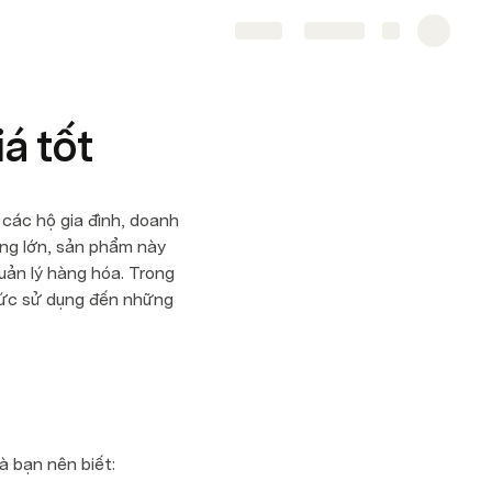
Share
Explore
á tốt
ác hộ gia đình, doanh 
ng lớn, sản phẩm này 
uản lý hàng hóa. Trong 
hức sử dụng đến những 
à bạn nên biết: