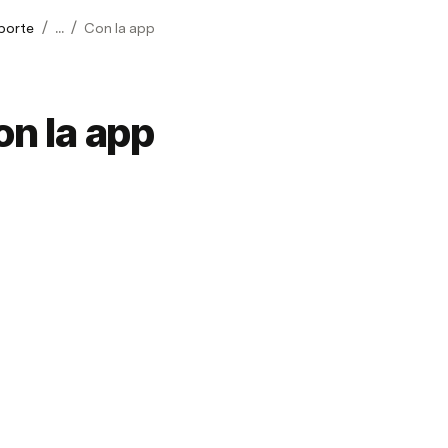
/
/
porte
...
Con la app
on la app