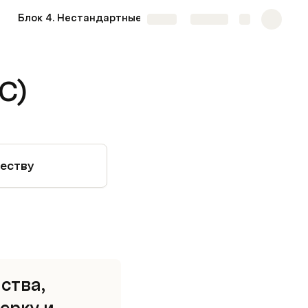
Блок 4. Нестандартные ситуации
Share
Explore
С)
честву
тва, 
рку и 