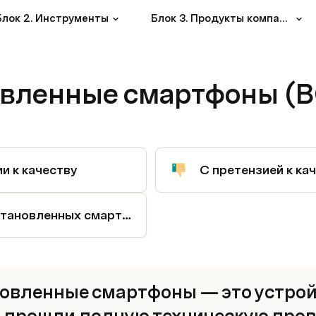
Блок 2. Инструменты
Блок 3. Продукты компании
вленные смартфоны (В
и к качеству
С претензией к ка
Выдача восстановленных смартфонов (ВС)
овленные смартфоны — это устройс
 прошли полную техническую прове