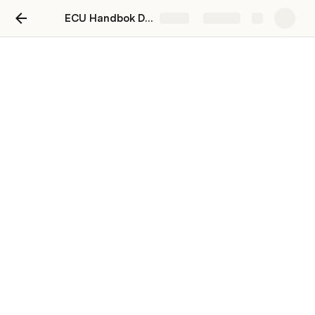
ECU Handbok Datalagring
Share
Explore
API
Re
presentational 
S
tate 
T
ransfer
RESTful service