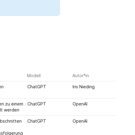
Modell
Autor*in
n 
ChatGPT
Iris Nieding
n zu einem 
ChatGPT
OpenAI
lt werden
bschnitten 
ChatGPT
OpenAI
ssfolgerung 