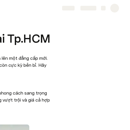
Share
Explore
tại Tp.HCM
 lên một đẳng cấp mới. 
còn cực kỳ bền bỉ. Hãy 
 phong cách sang trọng 
 vượt trội và giá cả hợp 