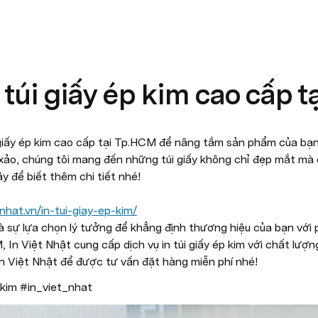
 túi giấy ép kim cao cấp 
 giấy ép kim cao cấp tại Tp.HCM để nâng tầm sản phẩm của bạn
 xảo, chúng tôi mang đến những túi giấy không chỉ đẹp mắt mà 
y để biết thêm chi tiết nhé!

tnhat.vn/in-tui-giay-ep-kim/
là sự lựa chọn lý tưởng để khẳng định thương hiệu của bạn với
 In Việt Nhật cung cấp dịch vụ in túi giấy ép kim với chất lượng
 In Việt Nhật để được tư vấn đặt hàng miễn phí nhé!
pkim #in_viet_nhat