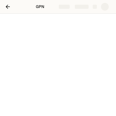
GPN
Share
Explore
firma
Gaz
RN