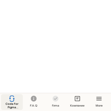
Coda for
F.A.Q
firma
Компании
More
Figma
Plugin