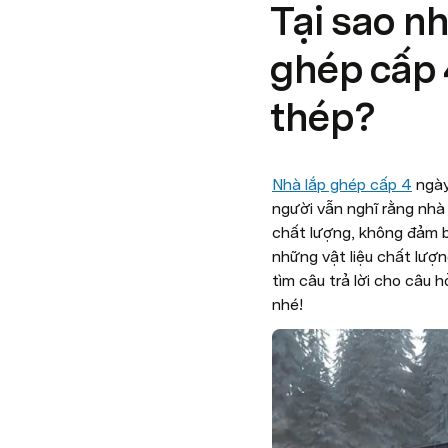
Tại sao n
ghép cấp 
thép?
Nhà lắp ghép cấp 4
 ngà
người vẫn nghĩ rằng nhà
chất lượng, không đảm b
những vật liệu chất lượn
tìm câu trả lời cho câu h
nhé!