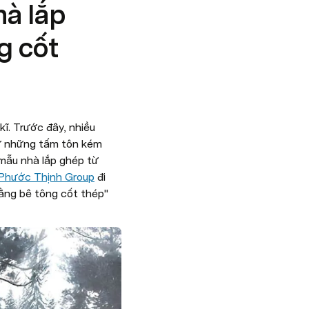
hà lắp
g cốt
. Trước đây, nhiều 
ừ những tấm tôn kém 
mẫu nhà lắp ghép từ 
Phước Thịnh Group
 đi 
bằng bê tông cốt thép" 