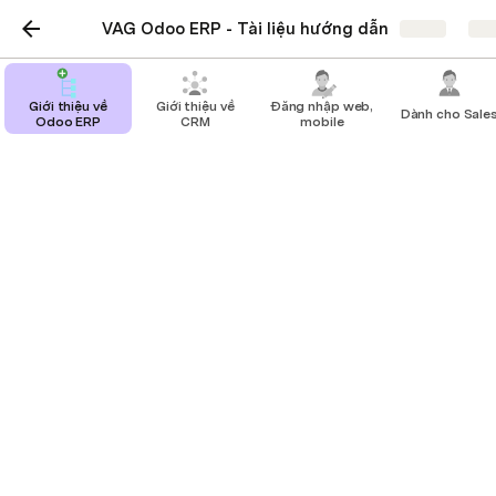
VAG Odoo ERP - Tài liệu hướng dẫn
Share
Exp
Giới thiệu về
Giới thiệu về
Đăng nhập web,
Dành cho Sale
Odoo ERP
CRM
mobile
Quản lý các phòng ban
đăng kí khoá học
Truy cập vào Module E_Learning