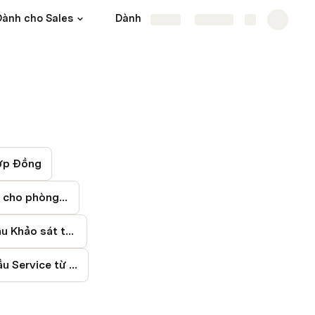
Dành cho Sales
Dành cho CSKH
More
Share
Explore
ợp Đồng
Tạo yêu cầu cho phòng đấu thầu.
Tạo yêu cầu Khảo sát thiết kế
Tạo yêu cầu Service từ hợp đồng