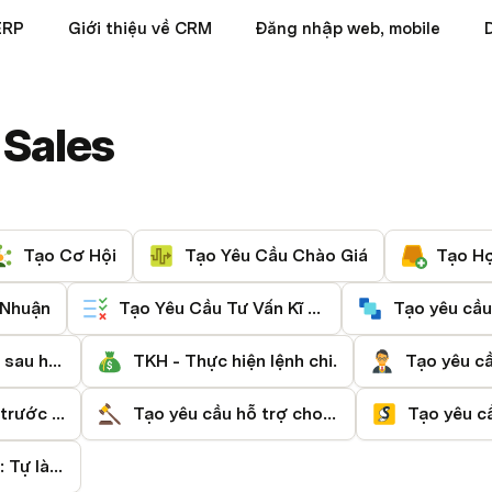
ERP
Giới thiệu về CRM
Đăng nhập web, mobile
 Sales
Tạo Cơ Hội
Tạo Yêu Cầu Chào Giá
Tạo H
 Nhuận
Tạo Yêu Cầu Tư Vấn Kĩ Thuật (Application)
TKH - Dự kiến chi sau hợp đồng.
TKH - Thực hiện lệnh chi.
Chi phí bán hàng trước hợp đồng
Tạo yêu cầu hỗ trợ cho pháp chế
Module Bán hàng: Tự làm chào giá