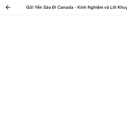
Gửi Yến Sào Đi Canada - Kinh Nghiệm và Lời Khu
Gửi Yến Sào Đi Canada -
Kinh Nghiệm và Lời
Khuyên Bổ Ích
Trong bài viết này, chúng ta sẽ tìm hiểu về quá trình 
gửi yến sào từ Việt Nam sang Canada, cũng như 
những lời khuyên và kinh nghiệm quý giá từ các chuyên 
gia trong lĩnh vực này. Nếu bạn đang có ý định 
gửi 
yến sào đi Canada
, hãy cùng đọc và tìm hiểu thêm 