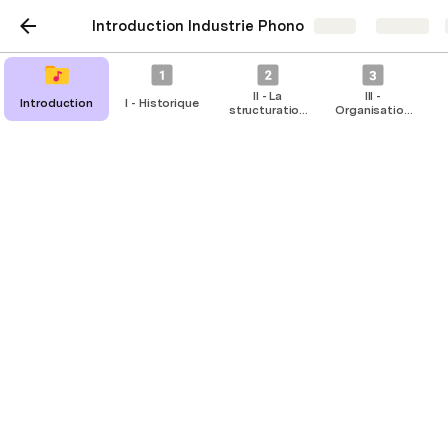
Introduction Industrie Phono
Share
Explore
II - La
III -
Introduction
I - Historique
structuration
Organisation
des acteurs
du secteur
Les campagnes album
Une campagne album bien planifiée est une 
stratégie coordonnée visant à maximiser la visibilité, 
l'engagement des fans, et les ventes tout au long 
du processus, depuis l'annonce des singles jusqu'à la 
sortie de l'album 
et au-delà
.
Lors d’une campagne album (ou EP), la stratégie 
implique de choisir des titres forts, à travailler en 
priorité. Il s’agit des singles. La pratique est de 