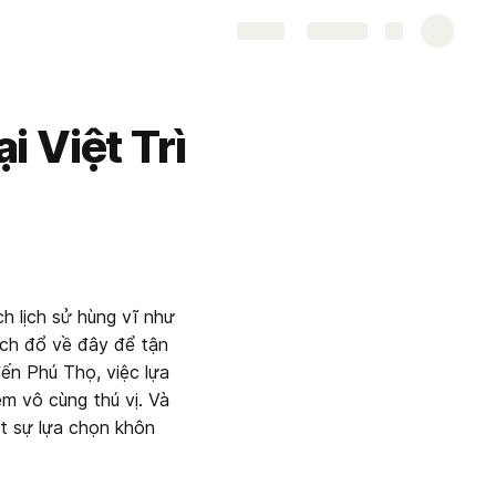
Share
Explore
i Việt Trì
 lịch sử hùng vĩ như 
ch đổ về đây để tận 
n Phú Thọ, việc lựa 
ệm vô cùng thú vị. Và 
t sự lựa chọn khôn 