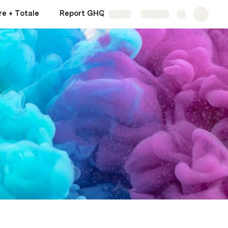
re + Totale
Report GHQ12
GHQ-12
Share
Explore