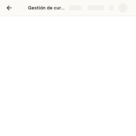
Gestión de curso 1ero basico
Share
Explore
Gestión de curso 1ero
basico
/
Calendario actividades
Bingo
3/28/2024, 8:30 PM
Cuotas de curso