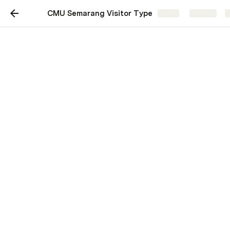
CMU Semarang Visitor Type
Share
Explore
WELCOME TO CMU
SEMARANG
Klik tombol ini jika anda sebagai Visitor/ 
Kontraktor!
Visitor/ Kontraktor