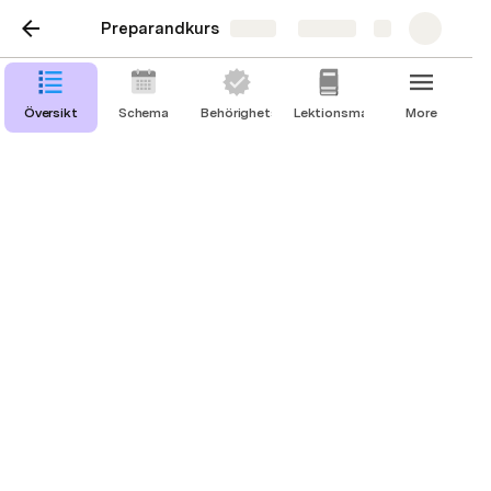
Preparandkurs
Share
Explore
Översikt
Schema
Behörighetstest
Lektionsmaterial
More
Exempelkod
Javascript
Java
(Extra) HTML & CSS