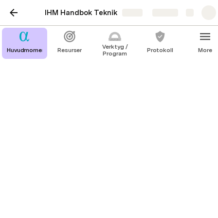
IHM Handbok Teknik
Share
Explore
Verktyg /
Huvudmoment
Resurser
Protokoll
More
Program
Egen Extra CSS i WP
Egen CSS
Detta påverkar all CSS; både temans, Wordpress & 
Elementor. 
Om du verkligen vill träffa rätt i din anpassning kan 
du använda “högerklick”→  ”inspektera” /  ”granska” 
för att “override”’a ditt tema eller Elementor. Kika 