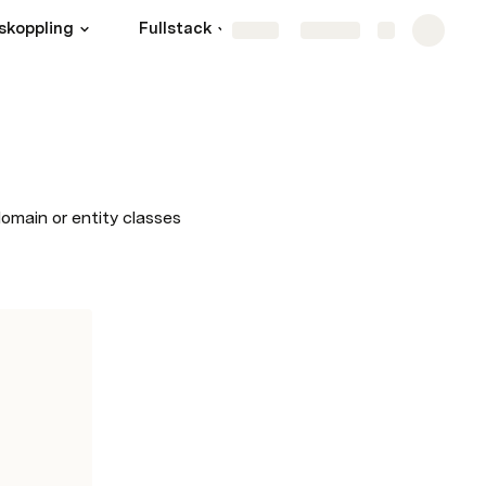
skoppling
Fullstack
Agilt Arbetssätt
Mor
Share
Explore
omain or entity classes 