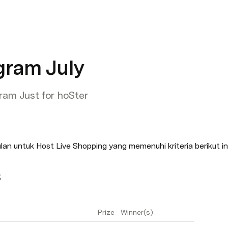
gram July
am Just for hoSter
an untuk Host Live Shopping yang memenuhi kriteria berikut ini
3
Prize
Winner(s)