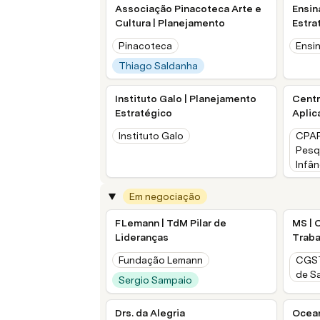
Associação Pinacoteca Arte e
Ensin
Cultura | Planejamento
Estra
Pinacoteca
Ensin
Thiago Saldanha
Instituto Galo | Planejamento
Centr
Estratégico
Aplic
Instituto Galo
CPAPI
Pesqu
Infân
Em negociação
F Lemann | TdM Pilar de
MS | 
Lideranças
Traba
Fundação Lemann
CGST
de S
Sergio Sampaio
Drs. da Alegria
Ocean