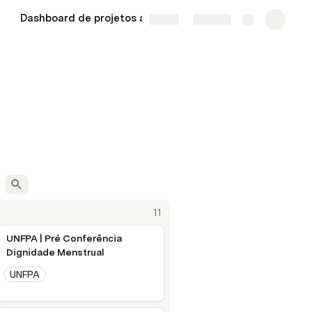
Dashboard de projetos ativos
Share
Explore
11
UNFPA | Pré Conferência
Dignidade Menstrual
UNFPA